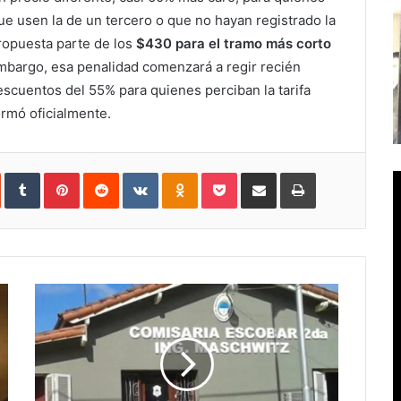
que usen la de un tercero o que no hayan registrado la
propuesta parte de los
$430 para el tramo más corto
embargo, esa penalidad comenzará a regir recién
escuentos del 55% para quienes perciban la tarifa
ormó oficialmente.
In
StumbleUpon
Tumblr
Pinterest
Reddit
VKontakte
Odnoklassniki
Pocket
Compartir
Imprimir
vía
e-
mail