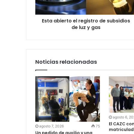
Esta abierto el registro de subsidios
de luz y gas
Noticias relacionadas
agosto 6, 2
El CAZC co
agosto 7, 2026
75
matriculad
Un pedido de auxilio y una