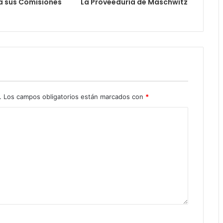
a sus Comisiones
La Proveeduría de Maschwitz
s
.
Los campos obligatorios están marcados con
*