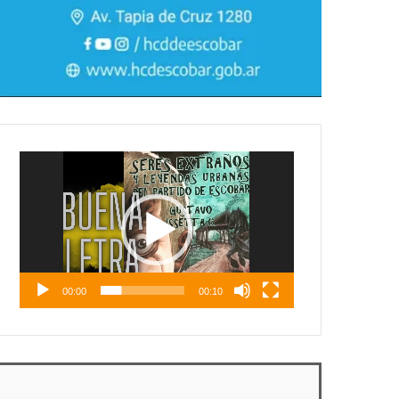
Reproductor
de
vídeo
00:00
00:10