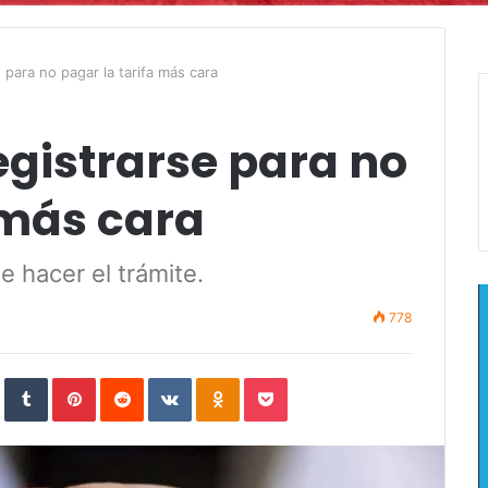
 para no pagar la tarifa más cara
egistrarse para no
 más cara
e hacer el trámite.
778
In
StumbleUpon
Tumblr
Pinterest
Reddit
VKontakte
Odnoklassniki
Pocket