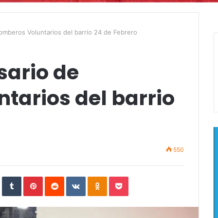
omberos Voluntarios del barrio 24 de Febrero
sario de
tarios del barrio
550
In
StumbleUpon
Tumblr
Pinterest
Reddit
VKontakte
Odnoklassniki
Pocket