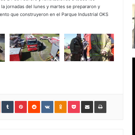
n la jornadas del lunes y martes se prepararon y
iento que construyeron en el Parque Industrial OKS
In
StumbleUpon
Tumblr
Pinterest
Reddit
VKontakte
Odnoklassniki
Pocket
Compartir
Imprimir
vía
e-
mail