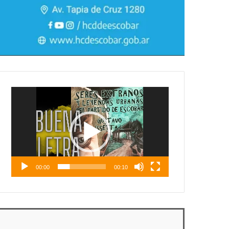
Reproductor
de
vídeo
00:00
00:10