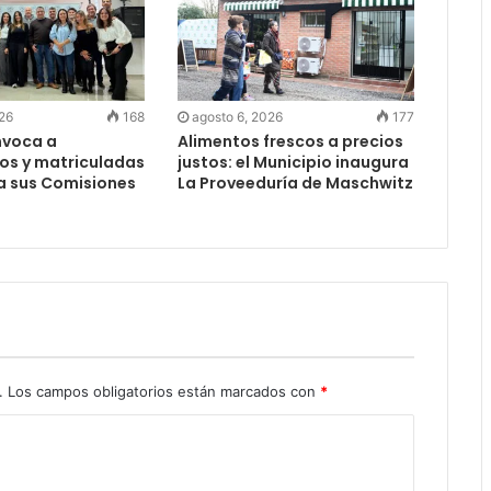
026
168
agosto 6, 2026
177
nvoca a
Alimentos frescos a precios
os y matriculadas
justos: el Municipio inaugura
a sus Comisiones
La Proveeduría de Maschwitz
s
.
Los campos obligatorios están marcados con
*