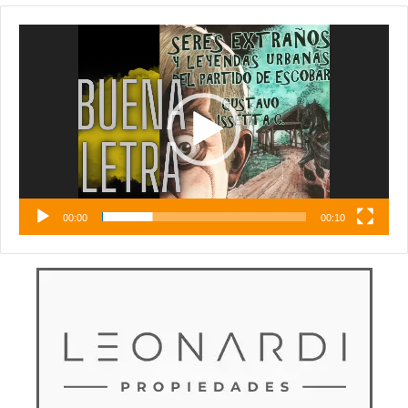
Reproductor
de
vídeo
00:00
00:10