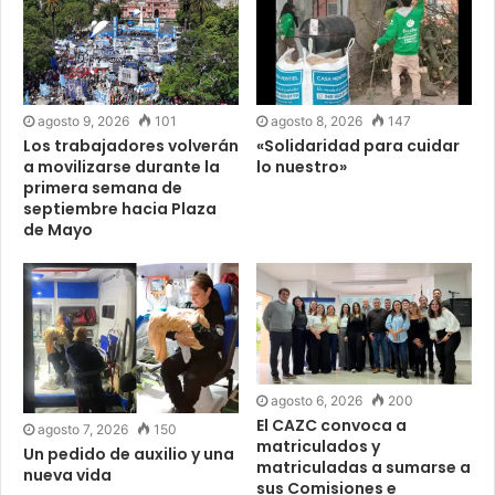
agosto 9, 2026
101
agosto 8, 2026
147
Los trabajadores volverán
«Solidaridad para cuidar
a movilizarse durante la
lo nuestro»
primera semana de
septiembre hacia Plaza
de Mayo
agosto 6, 2026
200
El CAZC convoca a
agosto 7, 2026
150
matriculados y
Un pedido de auxilio y una
matriculadas a sumarse a
nueva vida
sus Comisiones e