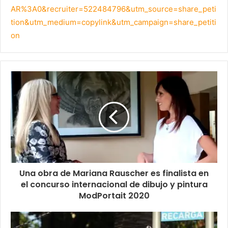
AR%3A0&recruiter=522484796&utm_source=share_peti
tion&utm_medium=copylink&utm_campaign=share_petiti
on
Una obra de Mariana Rauscher es finalista en
el concurso internacional de dibujo y pintura
ModPortait 2020