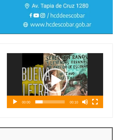
Reproductor
de
vídeo
00:00
00:10