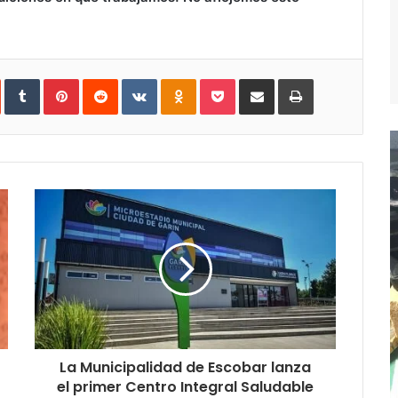
In
StumbleUpon
Tumblr
Pinterest
Reddit
VKontakte
Odnoklassniki
Pocket
Compartir
Imprimir
vía
e-
mail
La Municipalidad de Escobar lanza
el primer Centro Integral Saludable