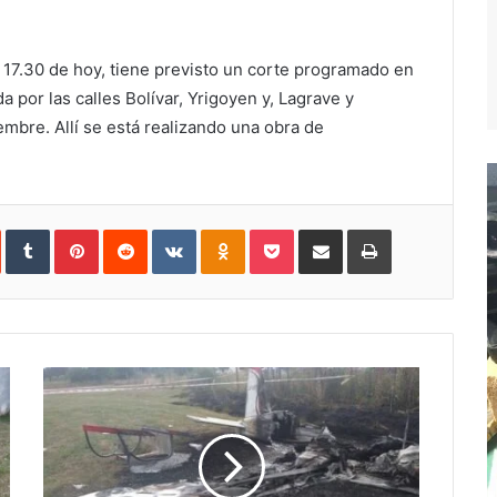
s 17.30 de hoy, tiene previsto un corte programado en
a por las calles Bolívar, Yrigoyen y, Lagrave y
mbre. Allí se está realizando una obra de
In
StumbleUpon
Tumblr
Pinterest
Reddit
VKontakte
Odnoklassniki
Pocket
Compartir
Imprimir
vía
e-
mail