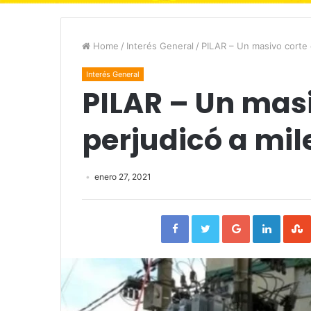
Home
/
Interés General
/
PILAR – Un masivo corte 
Interés General
PILAR – Un masi
perjudicó a mil
enero 27, 2021
Facebook
Twitter
Google+
Linked