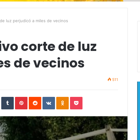
de luz perjudicó a miles de vecinos
vo corte de luz
es de vecinos
511
In
StumbleUpon
Tumblr
Pinterest
Reddit
VKontakte
Odnoklassniki
Pocket