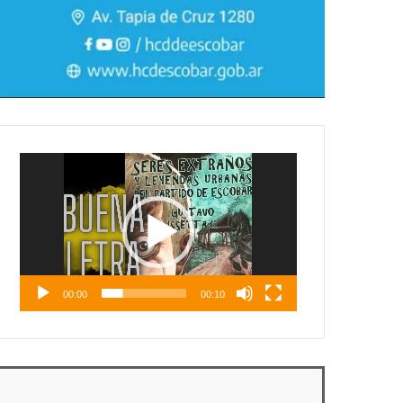
Reproductor
de
vídeo
00:00
00:10