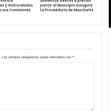
nvoca a
Alimentos frescos a precios
os y matriculadas
justos: el Municipio inaugura
a sus Comisiones
La Proveeduría de Maschwitz
s
.
Los campos obligatorios están marcados con
*