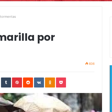
r tormentas
arilla por
836
In
StumbleUpon
Tumblr
Pinterest
Reddit
VKontakte
Odnoklassniki
Pocket