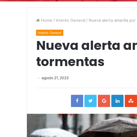
Home
/
Interés General
/
Nueva alerta amarilla po
Interés General
Nueva alerta am
tormentas
agosto 21, 2023
Facebook
Twitter
Google+
Linked