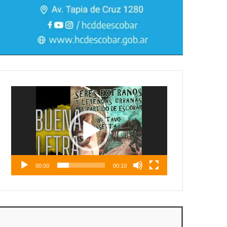
Reproductor
de
vídeo
00:00
00:10