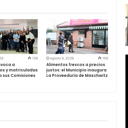
026
158
agosto 6, 2026
169
nvoca a
Alimentos frescos a precios
os y matriculadas
justos: el Municipio inaugura
a sus Comisiones
La Proveeduría de Maschwitz
s