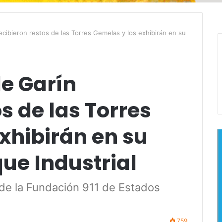
cibieron restos de las Torres Gemelas y los exhibirán en su
e Garín
s de las Torres
xhibirán en su
que Industrial
e de la Fundación 911 de Estados
759