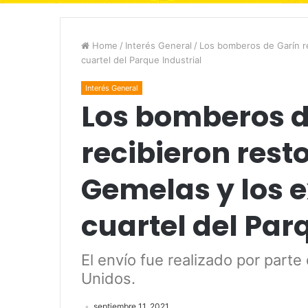
Home
/
Interés General
/
Los bomberos de Garín re
cuartel del Parque Industrial
Interés General
Los bomberos d
recibieron resto
Gemelas y los e
cuartel del Par
El envío fue realizado por part
Unidos.
septiembre 11, 2021