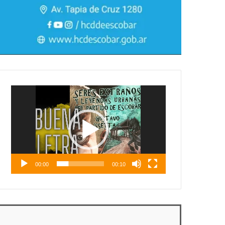
Reproductor
de
vídeo
00:00
00:10