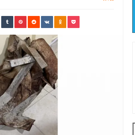
In
StumbleUpon
Tumblr
Pinterest
Reddit
VKontakte
Odnoklassniki
Pocket