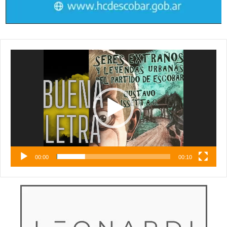
Reproductor
de
vídeo
00:00
00:10