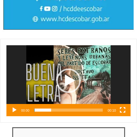
Reproductor
de
vídeo
00:00
00:10