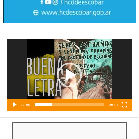
Reproductor
de
vídeo
00:00
00:10