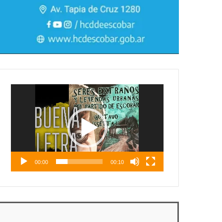
Reproductor
de
vídeo
00:00
00:10