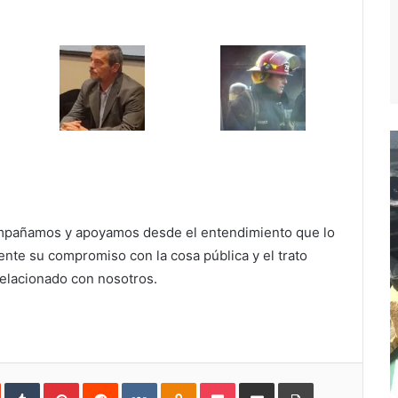
mpañamos y apoyamos desde el entendimiento que lo
te su compromiso con la cosa pública y el trato
relacionado con nosotros.
In
StumbleUpon
Tumblr
Pinterest
Reddit
VKontakte
Odnoklassniki
Pocket
Compartir
Imprimir
vía