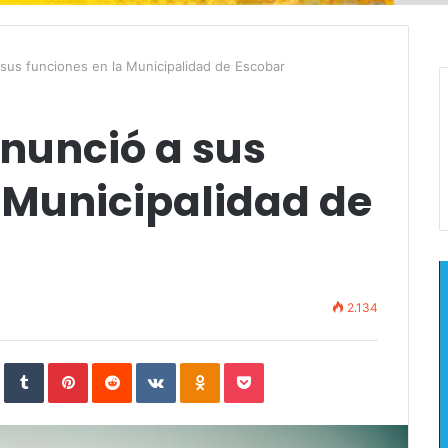
 sus funciones en la Municipalidad de Escobar
enunció a sus
 Municipalidad de
2.134
In
StumbleUpon
Tumblr
Pinterest
Reddit
VKontakte
Odnoklassniki
Pocket