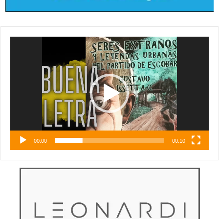
Reproductor
de
vídeo
00:00
00:10