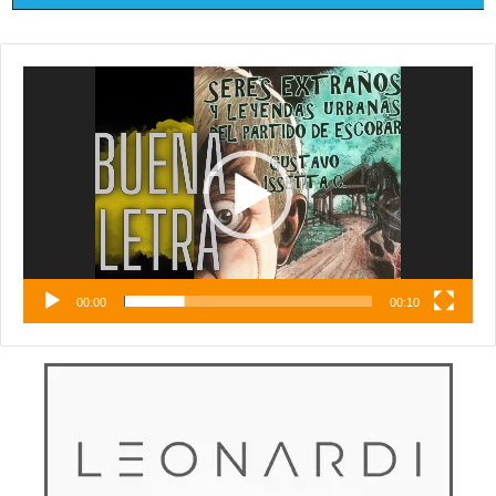
Reproductor
de
vídeo
00:00
00:10