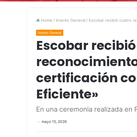
Home
/
Interés General
/
Escobar recibió cuatro re
Interés General
Escobar recibió
reconocimiento
certificación 
Eficiente»
En una ceremonia realizada en R
mayo 15, 2026