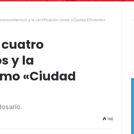
conocimientos y la certificación como «Ciudad Eficiente»
 cuatro
s y la
como «Ciudad
osario.
166