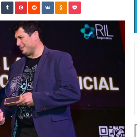
In
StumbleUpon
Tumblr
Pinterest
Reddit
VKontakte
Odnoklassniki
Pocket