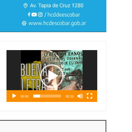
Reproductor
de
vídeo
00:00
00:10