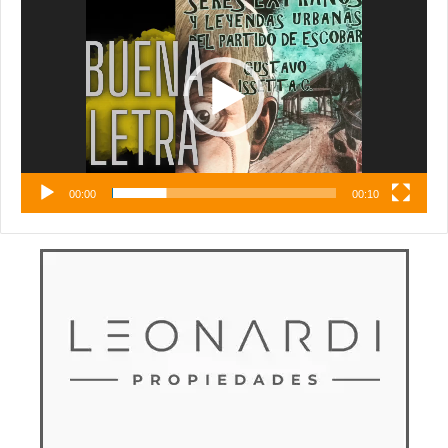
de
vídeo
00:00
00:10