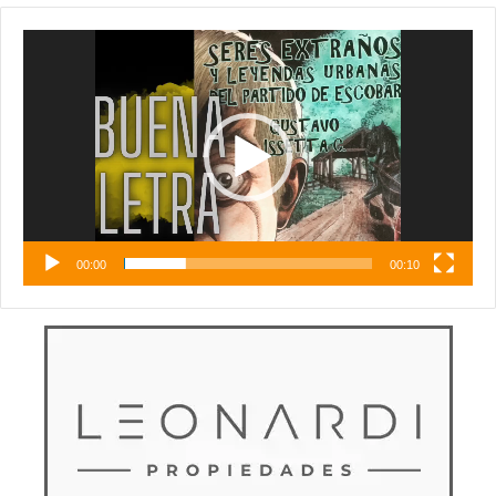
Reproductor
de
vídeo
00:00
00:10