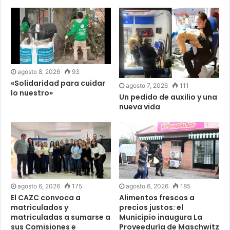
agosto 8, 2026
93
«Solidaridad para cuidar
agosto 7, 2026
111
lo nuestro»
Un pedido de auxilio y una
nueva vida
agosto 6, 2026
175
agosto 6, 2026
185
El CAZC convoca a
Alimentos frescos a
matriculados y
precios justos: el
matriculadas a sumarse a
Municipio inaugura La
sus Comisiones e
Proveeduría de Maschwitz