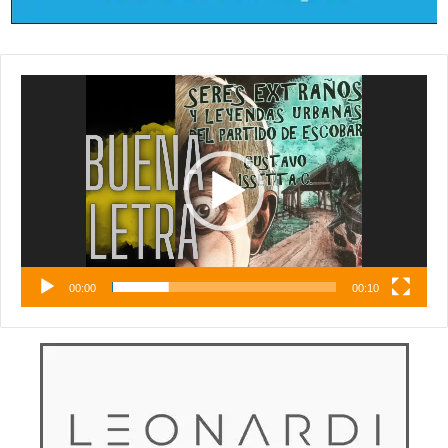
Reproductor
de
vídeo
00:00
00:10