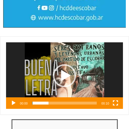
Reproductor
de
vídeo
00:00
00:10