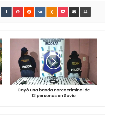
In
StumbleUpon
Tumblr
Pinterest
Reddit
VKontakte
Odnoklassniki
Pocket
Compartir
Imprimir
vía
e-
mail
Cayó una banda narcocriminal de
12 personas en Savio