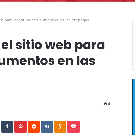
web para pagar menos aumentos en las prepagas
el sitio web para
umentos en las
411
In
StumbleUpon
Tumblr
Pinterest
Reddit
VKontakte
Odnoklassniki
Pocket