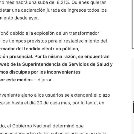
mo mes habrá una suba del 8,21%. Quienes quieran
etar una declaración jurada de ingresos todos los
miento desde ayer.
ionó debido a la explosión de un transformador
los tiempos previstos para el restablecimiento del
rmador del tendido eléctrico público,
n presencial. Por la misma razón, se encuentran
a web de la Superintendencia de Servicios de Salud y
imos disculpas por los inconvenientes
por este medio»
– dijeron.
veniente ajeno a los usuarios se extenderá el plazo
arse hasta el día 20 de cada mes, por lo tanto, en
do, el Gobierno Nacional determinó que
pagas dependan de las subas salariales y no de la