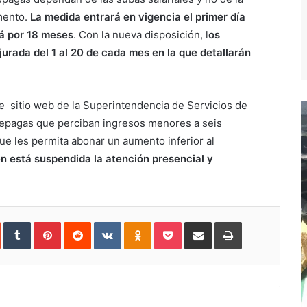
mento.
La medida entrará en vigencia el primer día
rá por 18 meses
. Con la nueva disposición, l
os
urada del 1 al 20 de cada mes en la que detallarán
e sitio web de la Superintendencia de Servicios de
repagas que perciban ingresos menores a seis
que les permita abonar un aumento inferior al
n está suspendida la atención presencial y
In
StumbleUpon
Tumblr
Pinterest
Reddit
VKontakte
Odnoklassniki
Pocket
Compartir
Imprimir
vía
e-
mail