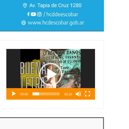
Reproductor
de
vídeo
00:00
00:10