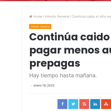
Home
/
Interés General
/
Continúa caido el sitio 
Interés General
Continúa caido 
pagar menos a
prepagas
Hay tiempo hasta mañana.
enero 19, 2023
Facebook
Twitter
Google+
Linked