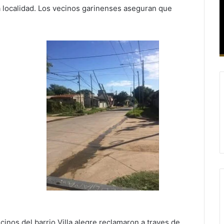
da localidad. Los vecinos garinenses aseguran que
inos del barrio Villa alegre reclamaron a traves de