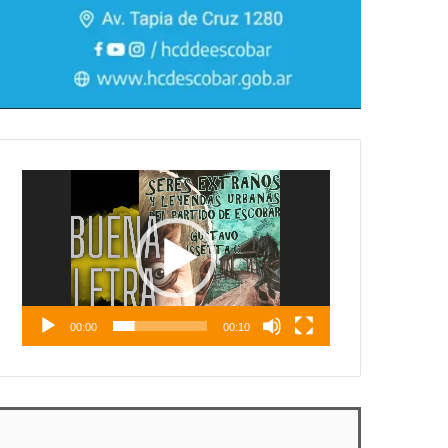
Reproductor
de
vídeo
00:00
00:10