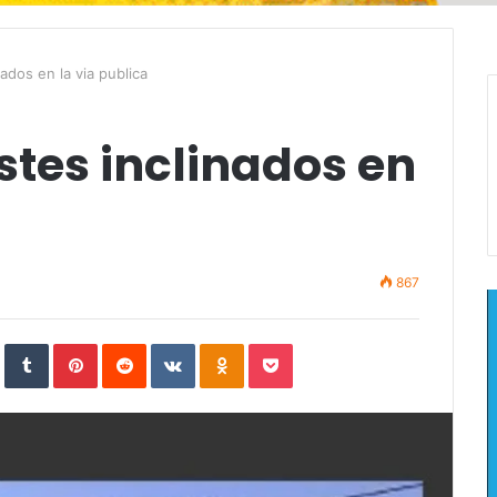
ados en la via publica
stes inclinados en
867
In
StumbleUpon
Tumblr
Pinterest
Reddit
VKontakte
Odnoklassniki
Pocket