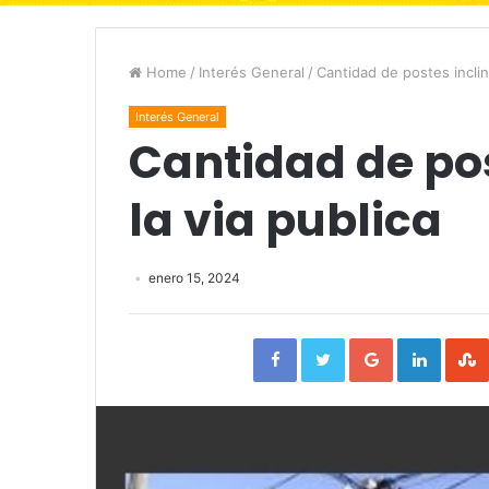
Home
/
Interés General
/
Cantidad de postes inclin
Interés General
Cantidad de po
la via publica
enero 15, 2024
Facebook
Twitter
Google+
Linked