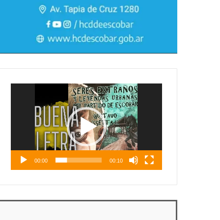
Reproductor
de
vídeo
00:00
00:10