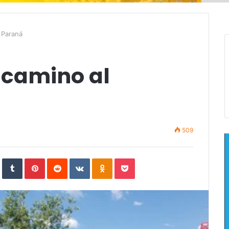
 Paraná
 camino al
509
In
StumbleUpon
Tumblr
Pinterest
Reddit
VKontakte
Odnoklassniki
Pocket