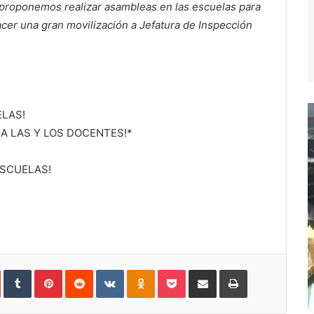
 proponemos realizar asambleas en las escuelas para
acer una gran movilización a Jefatura de Inspección
ELAS!
 A LAS Y LOS DOCENTES!*
ESCUELAS!
In
StumbleUpon
Tumblr
Pinterest
Reddit
VKontakte
Odnoklassniki
Pocket
Compartir
Imprimir
vía
e-
mail