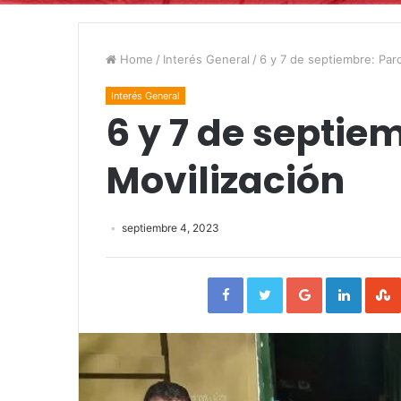
Home
/
Interés General
/
6 y 7 de septiembre: Paro
Interés General
6 y 7 de septie
Movilización
septiembre 4, 2023
Facebook
Twitter
Google+
Linked