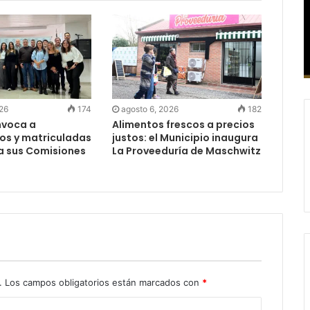
026
174
agosto 6, 2026
182
nvoca a
Alimentos frescos a precios
os y matriculadas
justos: el Municipio inaugura
a sus Comisiones
La Proveeduría de Maschwitz
s
.
Los campos obligatorios están marcados con
*