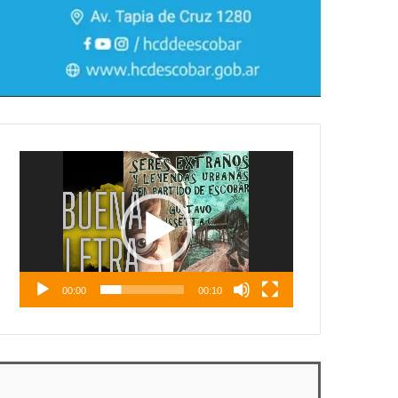
Reproductor
de
vídeo
00:00
00:10