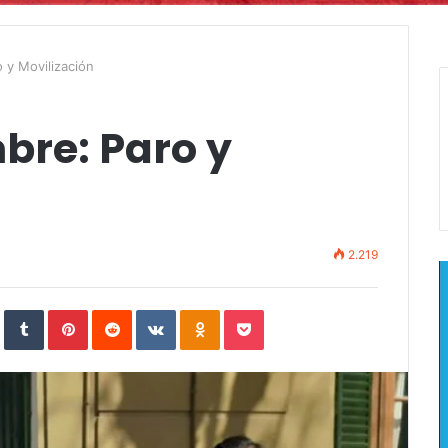
 y Movilización
mbre: Paro y
2.219
In
StumbleUpon
Tumblr
Pinterest
Reddit
VKontakte
Odnoklassniki
Pocket