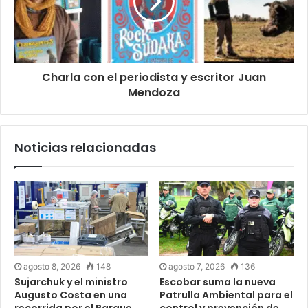
Charla con el periodista y escritor Juan
Mendoza
Noticias relacionadas
agosto 8, 2026
148
agosto 7, 2026
136
Sujarchuk y el ministro
Escobar suma la nueva
Augusto Costa en una
Patrulla Ambiental para el
recorrida por el Parque
control y prevención de