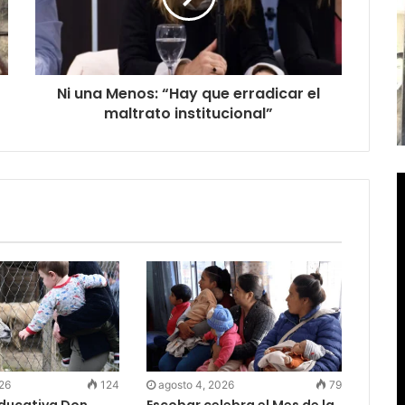
Ni una Menos: “Hay que erradicar el
maltrato institucional”
026
124
agosto 4, 2026
79
Educativa Don
Escobar celebra el Mes de la