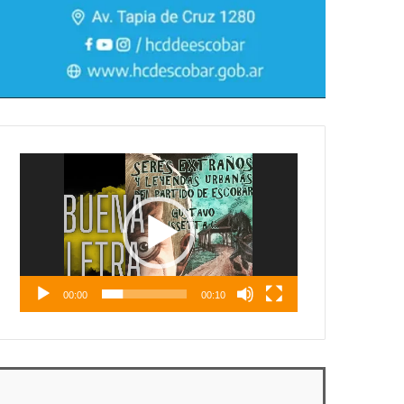
Reproductor
de
vídeo
00:00
00:10