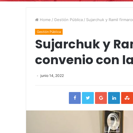
Home
/
Gestión Pública
/
Sujarchuk y Ramil firmar
Gestión Pública
Sujarchuk y Ra
convenio con l
junio 14, 2022
Facebook
Twitter
Google+
Linked