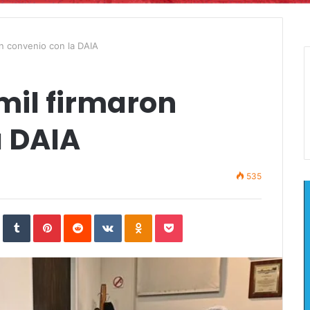
on convenio con la DAIA
mil firmaron
a DAIA
535
In
StumbleUpon
Tumblr
Pinterest
Reddit
VKontakte
Odnoklassniki
Pocket