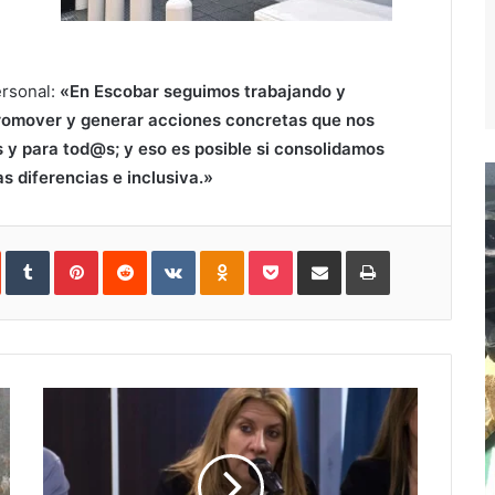
ersonal:
«En Escobar seguimos trabajando y
romover y generar acciones concretas que nos
 y para tod@s; y eso es posible si consolidamos
s diferencias e inclusiva.»
In
StumbleUpon
Tumblr
Pinterest
Reddit
VKontakte
Odnoklassniki
Pocket
Compartir
Imprimir
vía
e-
mail