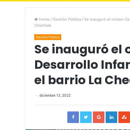
Home
/
Gestión Pública
/
Se inauguró el octavo Cent
Chechela
Gestión Pública
Se inauguró el 
Desarrollo Infant
el barrio La Ch
diciembre 13, 2022
Facebook
Twitter
Google+
Linked