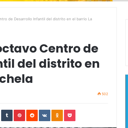
ro de Desarrollo Infantil del distrito en el barrio La
octavo Centro de
il del distrito en
echela
502
In
StumbleUpon
Tumblr
Pinterest
Reddit
VKontakte
Odnoklassniki
Pocket