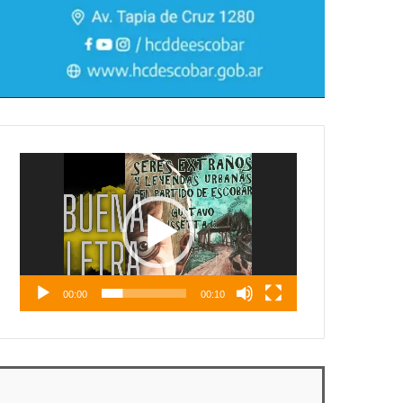
Reproductor
de
vídeo
00:00
00:10