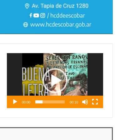
Reproductor
de
vídeo
00:00
00:10