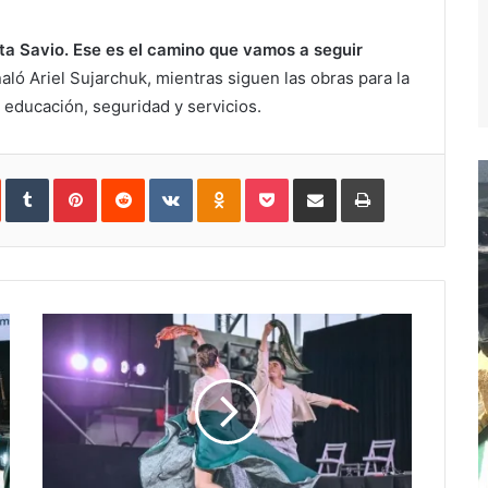
a Savio. Ese es el camino que vamos a seguir
aló Ariel Sujarchuk, mientras siguen las obras para la
, educación, seguridad y servicios.
In
StumbleUpon
Tumblr
Pinterest
Reddit
VKontakte
Odnoklassniki
Pocket
Compartir
Imprimir
vía
e-
mail