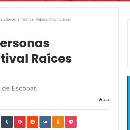
istieron al festival Raíces Provincianas
personas
stival Raíces
d de Escobar.
474
In
StumbleUpon
Tumblr
Pinterest
Reddit
VKontakte
Odnoklassniki
Pocket