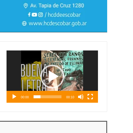
Reproductor
de
vídeo
00:00
00:10