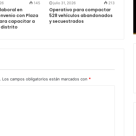
026
145
julio 31, 2026
213
laboral en
Operativo para compactar
onvenio con Plaza
528 vehículos abandonados
para capacitar a
y secuestrados
 distrito
.
Los campos obligatorios están marcados con
*