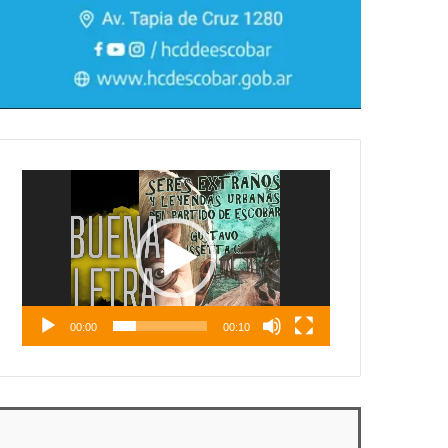
Reproductor
de
vídeo
00:00
00:10