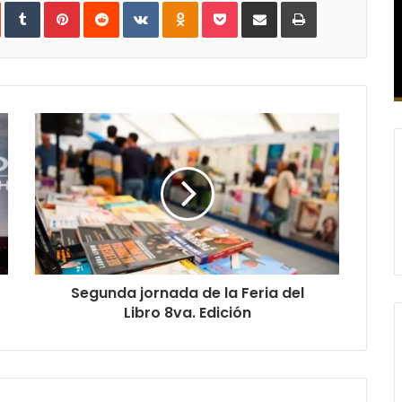
In
StumbleUpon
Tumblr
Pinterest
Reddit
VKontakte
Odnoklassniki
Pocket
Compartir
Imprimir
vía
e-
mail
Segunda jornada de la Feria del
Libro 8va. Edición