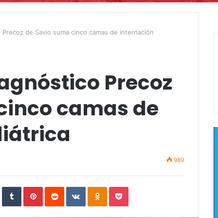
 Precoz de Savio suma cinco camas de internación
iagnóstico Precoz
cinco camas de
iátrica
989
In
StumbleUpon
Tumblr
Pinterest
Reddit
VKontakte
Odnoklassniki
Pocket