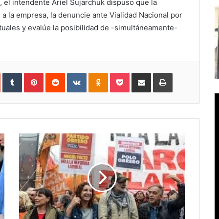
, el intendente Ariel Sujarchuk dispuso que la
e a la empresa, la denuncie ante Vialidad Nacional por
tuales y evalúe la posibilidad de -simultáneamente-
In
StumbleUpon
Tumblr
Pinterest
Reddit
VKontakte
Odnoklassniki
Pocket
Compartir
Imprimir
vía
e-
mail