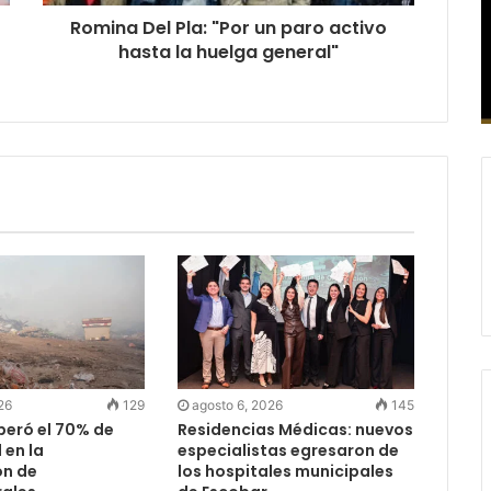
Romina Del Pla: "Por un paro activo
hasta la huelga general"
26
129
agosto 6, 2026
145
peró el 70% de
Residencias Médicas: nuevos
 en la
especialistas egresaron de
ón de
los hospitales municipales