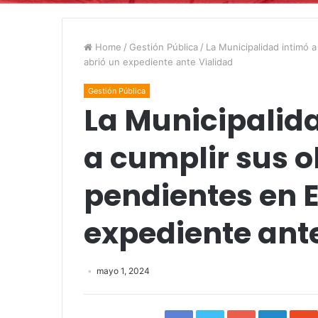
Home
/
Gestión Pública
/
La Municipalidad intimó 
abrió un expediente ante Vialidad
Gestión Pública
La Municipalida
a cumplir sus o
pendientes en E
expediente ant
mayo 1, 2024
Facebook
Twitter
Google+
Linked