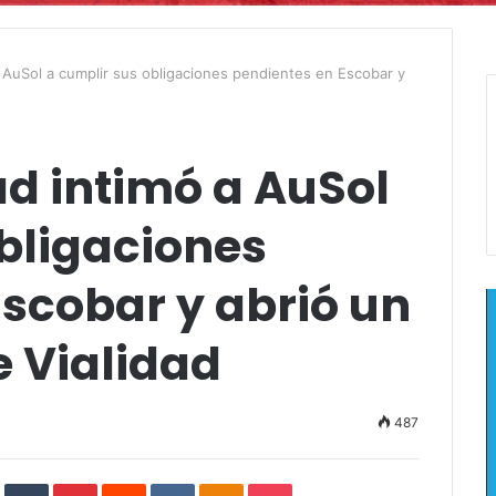
a AuSol a cumplir sus obligaciones pendientes en Escobar y
d intimó a AuSol
bligaciones
scobar y abrió un
e Vialidad
487
In
StumbleUpon
Tumblr
Pinterest
Reddit
VKontakte
Odnoklassniki
Pocket