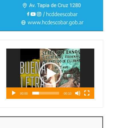
Reproductor
de
vídeo
00:00
00:10