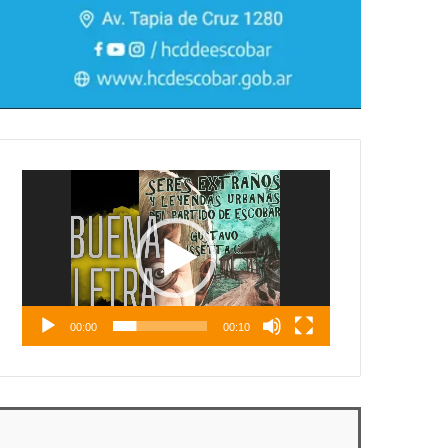
Reproductor
de
vídeo
00:00
00:10