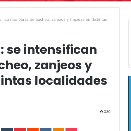
sifican las obras de bacheo, zanjeos y limpieza en distintas
: se intensifican
cheo, zanjeos y
tintas localidades
320
In
StumbleUpon
Tumblr
Pinterest
Reddit
VKontakte
Odnoklassniki
Pocket