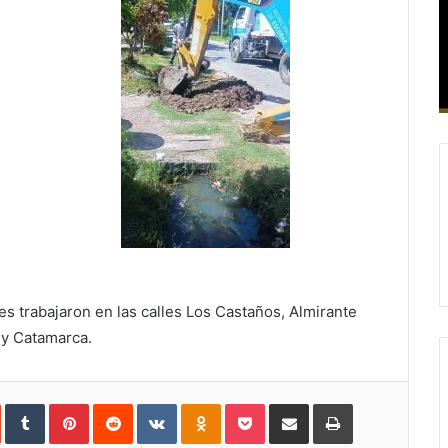
es trabajaron en las calles Los Castaños, Almirante
 y Catamarca.
In
StumbleUpon
Tumblr
Pinterest
Reddit
VKontakte
Odnoklassniki
Pocket
Compartir
Imprimir
vía
e-
mail