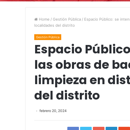
Home
/
Gestión Pública
/
Espacio Público: se inten
localidades del distrito
Gestión Pública
Espacio Público
las obras de ba
limpieza en dis
del distrito
febrero 20, 2024
Facebook
Twitter
Google+
Linked