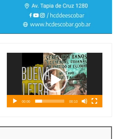
Reproductor
de
vídeo
00:00
00:10