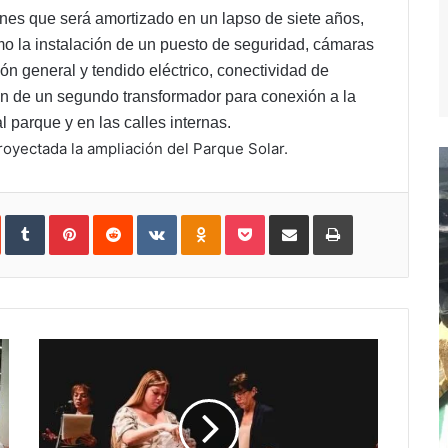
nes que será amortizado en un lapso de siete años,
mo la instalación de un puesto de seguridad, cámaras
ión general y tendido eléctrico, conectividad de
ión de un segundo transformador para conexión a la
l parque y en las calles internas.
royectada la ampliación del Parque Solar.
In
StumbleUpon
Tumblr
Pinterest
Reddit
VKontakte
Odnoklassniki
Pocket
Compartir
Imprimir
vía
e-
mail