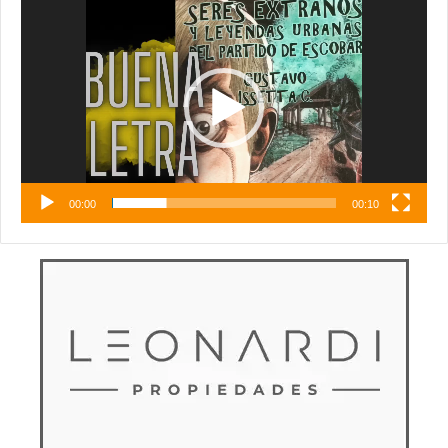
Reproductor
de
vídeo
00:00
00:10