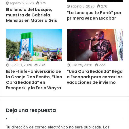
agosto 5, 2026
175
agosto 5, 2026
276
El silencio del bosque,
“La Luna que te Parió” por
muestra de Gabriela
primera vez en Escobar
Mensías en Materia Gris
julio 30, 2026
232
julio 29, 2026
222
Este «finfe» aniversario de
“Una Obra Redonda” llega
la Granja Don Benito, “Una
a Escopark para cerrar las
Obra Redonda” en
vacaciones de invierno
Escopark, y la Feria Wayra
Deja una respuesta
Tu dirección de correo electrónico no será publicada.
Los