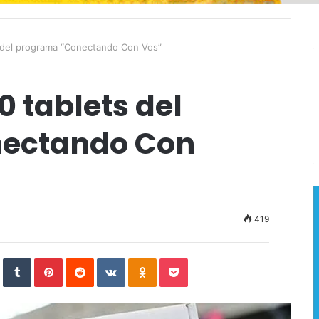
 del programa “Conectando Con Vos”
 tablets del
ectando Con
419
In
StumbleUpon
Tumblr
Pinterest
Reddit
VKontakte
Odnoklassniki
Pocket