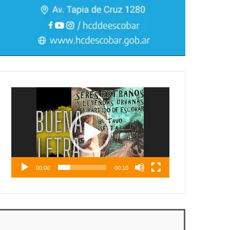
Reproductor
de
vídeo
00:00
00:10