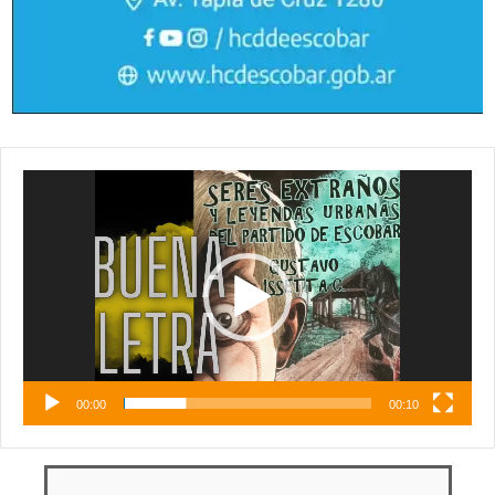
Reproductor
de
vídeo
00:00
00:10