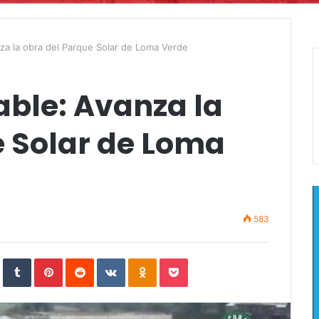
za la obra del Parque Solar de Loma Verde
able: Avanza la
e Solar de Loma
583
In
StumbleUpon
Tumblr
Pinterest
Reddit
VKontakte
Odnoklassniki
Pocket