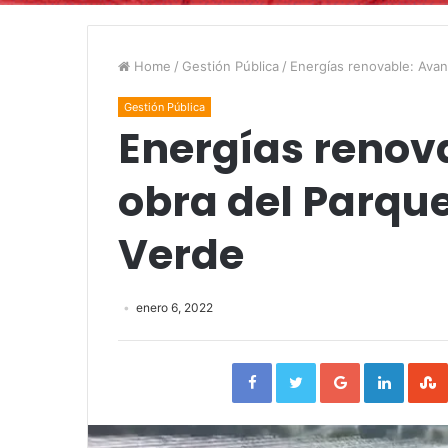
Home
/
Gestión Pública
/
Energías renovable: Avan
Gestión Pública
Energías renov
obra del Parqu
Verde
enero 6, 2022
Facebook
Twitter
Google+
Linked