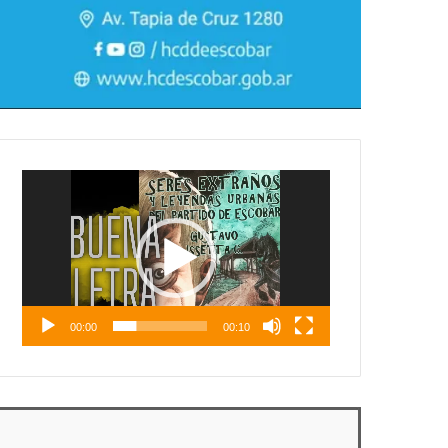
Reproductor
de
vídeo
00:00
00:10