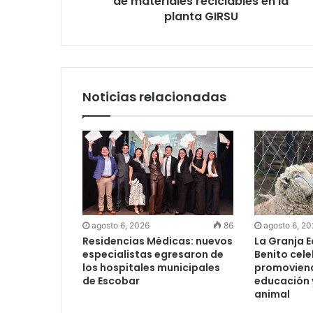
de materiales reciclables en la
planta GIRSU
Noticias relacionadas
agosto 6, 2026
86
agosto 6, 2
Residencias Médicas: nuevos
La Granja 
especialistas egresaron de
Benito cel
los hospitales municipales
promoviendo
de Escobar
educación y
animal