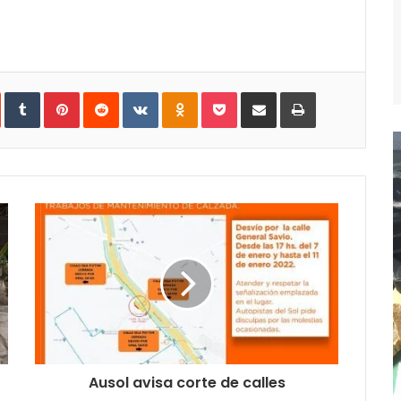
In
StumbleUpon
Tumblr
Pinterest
Reddit
VKontakte
Odnoklassniki
Pocket
Compartir
Imprimir
vía
e-
mail
Ausol avisa corte de calles