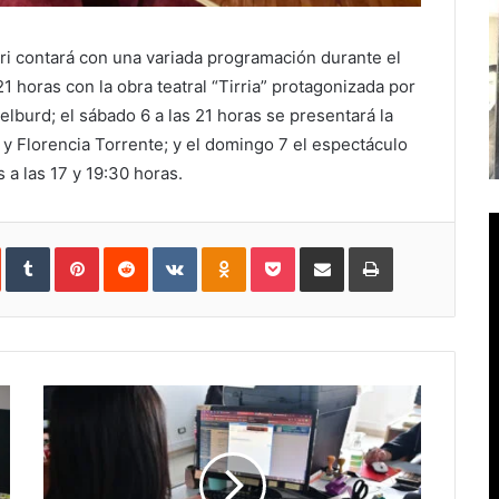
ri contará con una variada programación durante el
1 horas con la obra teatral “Tirria” protagonizada por
elburd; el sábado 6 a las 21 horas se presentará la
y Florencia Torrente; y el domingo 7 el espectáculo
 a las 17 y 19:30 horas.
In
StumbleUpon
Tumblr
Pinterest
Reddit
VKontakte
Odnoklassniki
Pocket
Compartir
Imprimir
vía
e-
mail