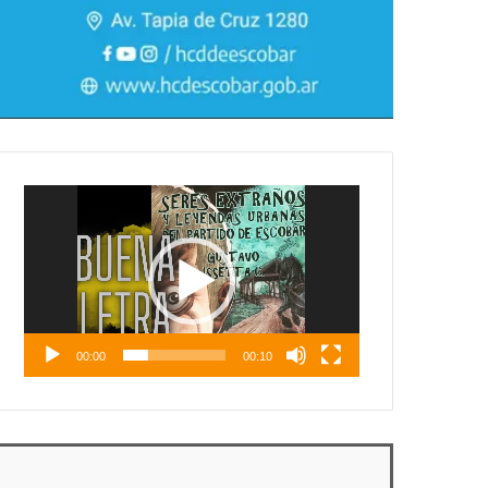
Reproductor
de
vídeo
00:00
00:10