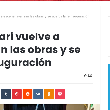
 a escena: avanzan las obras y se acerca la reinauguración
ari vuelve a
 las obras y se
auguración
223
In
StumbleUpon
Tumblr
Pinterest
Reddit
VKontakte
Odnoklassniki
Pocket