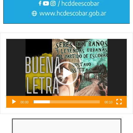
Reproductor
de
vídeo
00:00
00:10