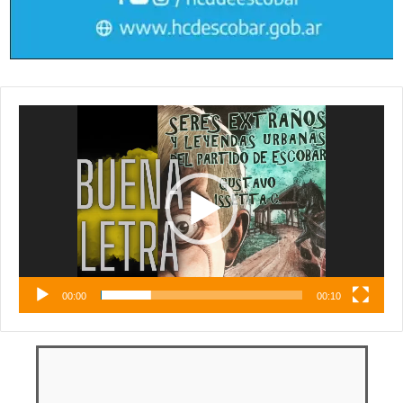
Reproductor
de
vídeo
00:00
00:10