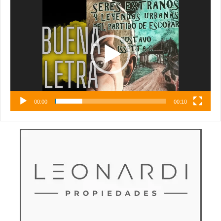
Reproductor
de
vídeo
00:00
00:10