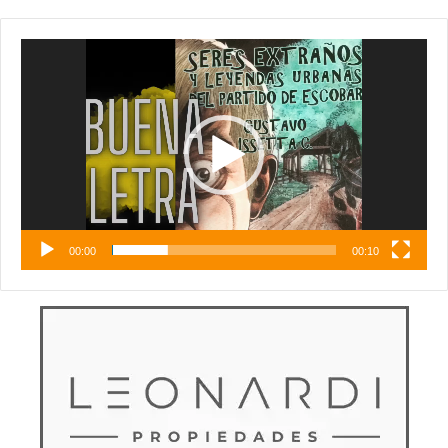
Reproductor
de
vídeo
00:00
00:10