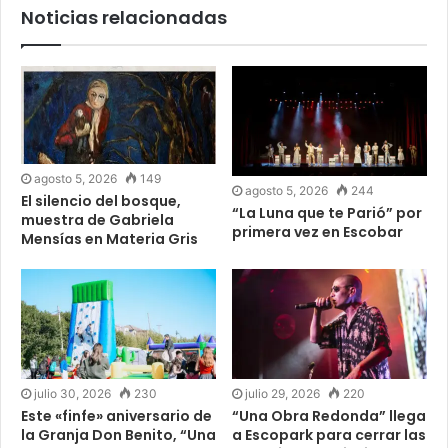
Noticias relacionadas
agosto 5, 2026
149
agosto 5, 2026
244
El silencio del bosque,
“La Luna que te Parió” por
muestra de Gabriela
primera vez en Escobar
Mensías en Materia Gris
julio 30, 2026
230
julio 29, 2026
220
Este «finfe» aniversario de
“Una Obra Redonda” llega
la Granja Don Benito, “Una
a Escopark para cerrar las