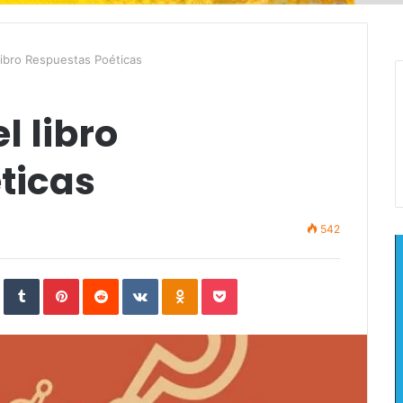
libro Respuestas Poéticas
l libro
ticas
542
In
StumbleUpon
Tumblr
Pinterest
Reddit
VKontakte
Odnoklassniki
Pocket