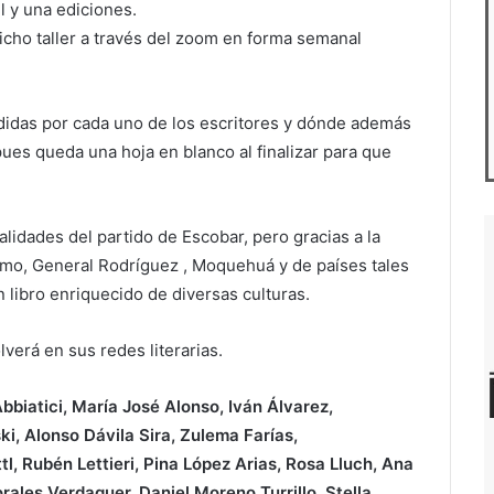
il y una ediciones.
icho taller a través del zoom en forma semanal
ndidas por cada uno de los escritores y dónde además
pues queda una hoja en blanco al finalizar para que
alidades del partido de Escobar, pero gracias a la
rmo, General Rodríguez , Moquehuá y de países tales
libro enriquecido de diversas culturas.
lverá en sus redes literarias.
biatici, María José Alonso, Iván Álvarez,
, Alonso Dávila Sira, Zulema Farías,
tl, Rubén Lettieri, Pina López Arias, Rosa Lluch, Ana
ales Verdaguer, Daniel Moreno Turrillo, Stella