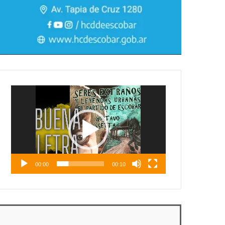
Reproductor
de
vídeo
00:00
00:10