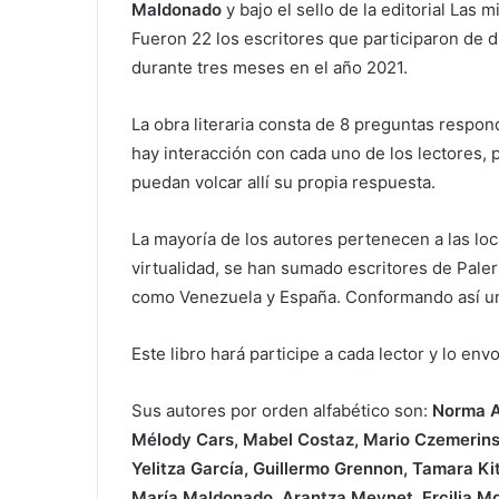
Maldonado
y bajo el sello de la editorial Las m
Fueron 22 los escritores que participaron de d
durante tres meses en el año 2021.
La obra literaria consta de 8 preguntas respo
hay interacción con cada uno de los lectores, 
puedan volcar allí su propia respuesta.
La mayoría de los autores pertenecen a las loc
virtualidad, se han sumado escritores de Pale
como Venezuela y España. Conformando así un 
Este libro hará participe a cada lector y lo envo
Sus autores por orden alfabético son:
Norma Ab
Mélody Cars, Mabel Costaz, Mario Czemerinski
Yelitza García, Guillermo Grennon, Tamara Kit
María Maldonado, Arantza Meynet, Ercilia Mor