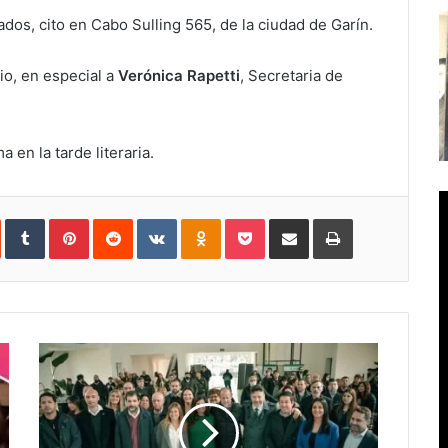
lados, cito en Cabo Sulling 565, de la ciudad de Garín.
o, en especial a
Verónica Rapetti
, Secretaria de
 en la tarde literaria.
In
StumbleUpon
Tumblr
Pinterest
Reddit
VKontakte
Odnoklassniki
Pocket
Compartir
Imprimir
vía
e-
mail