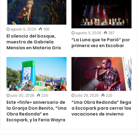
agosto 5, 2026
166
agosto 5, 2026
267
El silencio del bosque,
“La Luna que te Parió” por
muestra de Gabriela
primera vez en Escobar
Mensías en Materia Gris
julio 30, 2026
230
julio 29, 2026
220
Este «finfe» aniversario de
“Una Obra Redonda” llega
la Granja Don Benito, “Una
a Escopark para cerrar las
Obra Redonda” en
vacaciones de invierno
Escopark, y la Feria Wayra