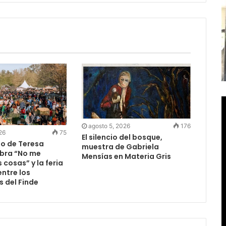
agosto 5, 2026
176
26
75
El silencio del bosque,
to de Teresa
muestra de Gabriela
obra “No me
Mensías en Materia Gris
 cosas” y la feria
ntre los
 del Finde