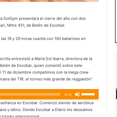
a SolGym presentara el cierre del año con dos
ri, Mitre 451, de Belén de Escobar.
las 18 y 20 horas cuenta con 100 bailarines en
illa entrevistó a María Sol Ibarra, directora de la
 Belén de Escobar, quien comentó sobre este
 “el 11 de diciembre competimos con la mega crew
cana del TIR, el torneo más grande de reggaetón”
Utiliza
00:00
las
nseñanza en Escobar. Comenzó siendo de aeróbica
teclas
ana y latino. Desde Escobar a Diario les deseamos
de
 torneo internacional.