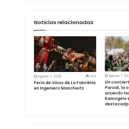
Noticias relacionadas
agosto 7, 20
agosto 7, 2026
103
Un concier
Feria de Vinos de La FabrikHa
Parodi, la 
en Ingeniero Maschwitz
acuerdo las
Kamogelo e
destacadps