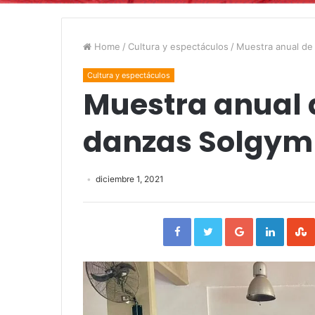
Home
/
Cultura y espectáculos
/
Muestra anual de
Cultura y espectáculos
Muestra anual 
danzas Solgym
diciembre 1, 2021
Facebook
Twitter
Google+
Linked