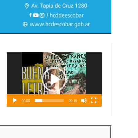
Reproductor
de
vídeo
00:00
00:10