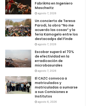
FabrikHa en Ingeniero
Maschwitz
agosto 7, 2026
Un concierto de Teresa
Parodi, la obra “No me
acuerdo las cosas” y la
feria Kamogelo entre los
destacadps del Finde
agosto 7, 2026
Escobar superó el 70%
de efectividad en la
erradicación de
microbasurales
agosto 7, 2026
El CAZC convoca a
matriculados y
matriculadas a sumarse
a sus Comisiones e
Institutos
agosto 6, 2026