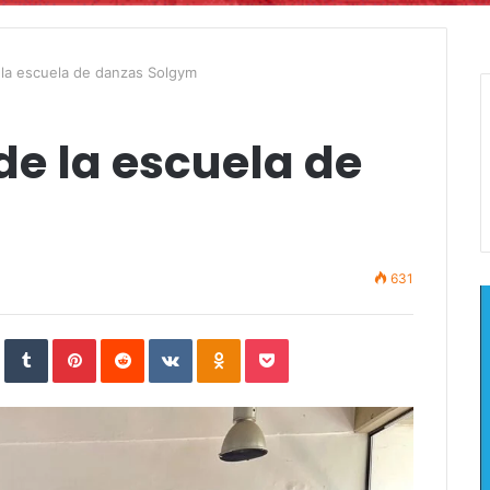
 la escuela de danzas Solgym
de la escuela de
631
In
StumbleUpon
Tumblr
Pinterest
Reddit
VKontakte
Odnoklassniki
Pocket