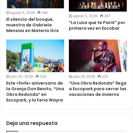
agosto 5, 2026
166
agosto 5, 2026
267
El silencio del bosque,
“La Luna que te Parió” por
muestra de Gabriela
primera vez en Escobar
Mensías en Materia Gris
julio 30, 2026
230
julio 29, 2026
220
Este «finfe» aniversario de
“Una Obra Redonda” llega
la Granja Don Benito, “Una
a Escopark para cerrar las
Obra Redonda” en
vacaciones de invierno
Escopark, y la Feria Wayra
Deja una respuesta