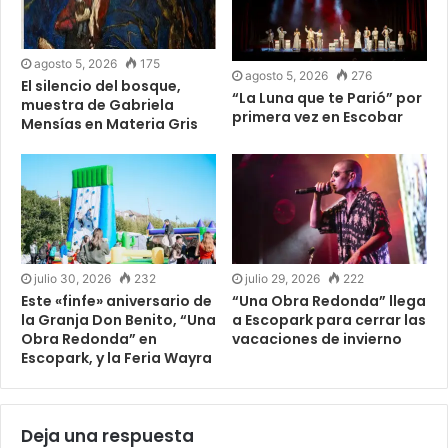
agosto 5, 2026
175
agosto 5, 2026
276
El silencio del bosque,
“La Luna que te Parió” por
muestra de Gabriela
primera vez en Escobar
Mensías en Materia Gris
julio 30, 2026
232
julio 29, 2026
222
Este «finfe» aniversario de
“Una Obra Redonda” llega
la Granja Don Benito, “Una
a Escopark para cerrar las
Obra Redonda” en
vacaciones de invierno
Escopark, y la Feria Wayra
Deja una respuesta