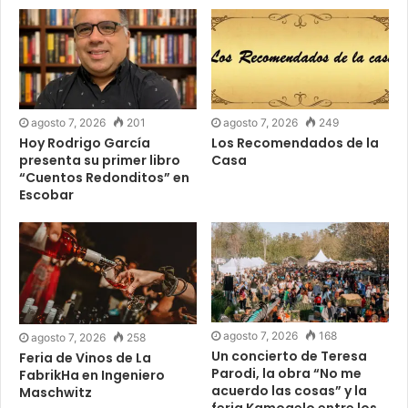
agosto 7, 2026
201
agosto 7, 2026
249
Hoy Rodrigo García
Los Recomendados de la
presenta su primer libro
Casa
“Cuentos Redonditos” en
Escobar
agosto 7, 2026
168
agosto 7, 2026
258
Un concierto de Teresa
Feria de Vinos de La
Parodi, la obra “No me
FabrikHa en Ingeniero
acuerdo las cosas” y la
Maschwitz