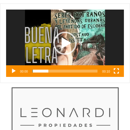
Reproductor
de
vídeo
00:00
00:10