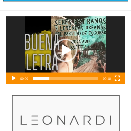
Reproductor
de
vídeo
00:00
00:10