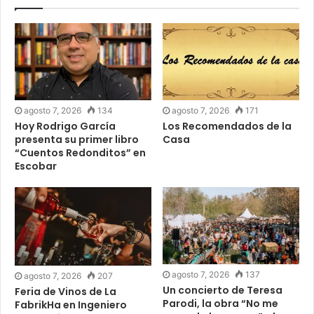
agosto 7, 2026
134
agosto 7, 2026
171
Hoy Rodrigo García
Los Recomendados de la
presenta su primer libro
Casa
“Cuentos Redonditos” en
Escobar
agosto 7, 2026
137
agosto 7, 2026
207
Un concierto de Teresa
Feria de Vinos de La
Parodi, la obra “No me
FabrikHa en Ingeniero